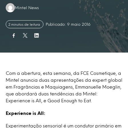
Authors:
Mintel News
Publicado: 9 maio 2016
2 minutos de leitura
Com a abertura, esta semana, da FCE Cosmetique, a
Mintel anuncia duas apresentações da expert global
em Fragrâncias e Maquiagens, Emmanuelle Moeglin,
que abordará duas tendências da Mintel:
Experience is All, e Good Enough to Eat.
Experience is All:
Experimentação sensorial é um condutor primário em