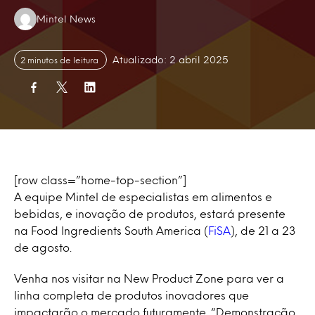
Authors:
Mintel News
Atualizado: 2 abril 2025
2 minutos de leitura
[row class=”home-top-section”]
A equipe Mintel de especialistas em alimentos e
bebidas, e inovação de produtos, estará presente
na Food Ingredients South America (
FiSA
), de 21 a 23
de agosto.
Venha nos visitar na New Product Zone para ver a
linha completa de produtos inovadores que
impactarão o mercado futuramente. “Demonstração