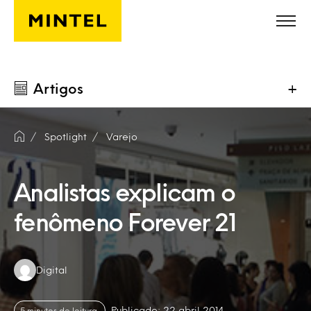
Skip to main content
Artigos
+
Spotlight
Varejo
Analistas explicam o
fenômeno Forever 21
Authors:
Digital
Publicado: 22 abril 2014
5 minutos de leitura