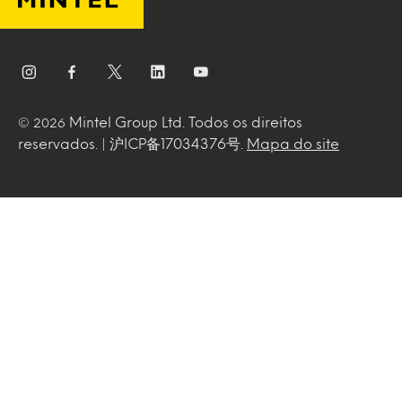
Mintel Group Ltd. Todos os direitos
© 2026
reservados. | 沪ICP备17034376号.
Mapa do site