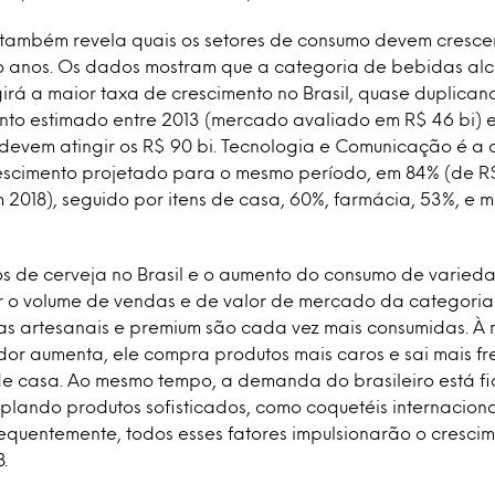
 também revela quais os setores de consumo devem cresce
o anos. Os dados mostram que a categoria de bebidas al
girá a maior taxa de crescimento no Brasil, quase duplica
to estimado entre 2013 (mercado avaliado em R$ 46 bi) e
devem atingir os R$ 90 bi. Tecnologia e Comunicação é a
scimento projetado para o mesmo período, em 84% (de R$
 2018), seguido por itens de casa, 60%, farmácia, 53%, e
s de cerveja no Brasil e o aumento do consumo de varied
r o volume de vendas e de valor de mercado da categori
jas artesanais e premium são cada vez mais consumidas. À
or aumenta, ele compra produtos mais caros e sai mais f
e casa. Ao mesmo tempo, a demanda do brasileiro está f
lando produtos sofisticados, como coquetéis internacionai
quentemente, todos esses fatores impulsionarão o cresci
.