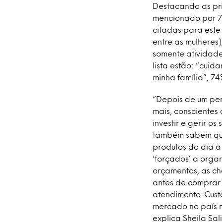
Destacando as pri
mencionado por 73
citadas para este
entre as mulheres)
somente atividade
lista estão: “cui
minha família”, 74
“Depois de um per
mais, conscientes
investir e gerir o
também sabem que
produtos do dia a
‘forçados’ a organ
orçamentos, as ch
antes de comprar
atendimento. Cust
mercado no país n
explica Sheila Sali