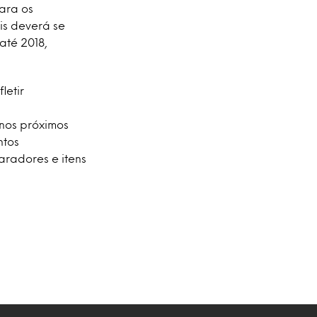
ara os
is deverá se
até 2018,
letir
nos próximos
ntos
aradores e itens