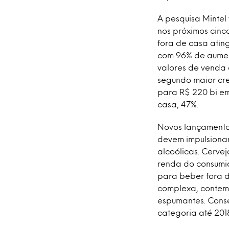
A pesquisa Mintel
nos próximos cinc
fora de casa atin
com 96% de aumen
valores de venda 
segundo maior cre
para R$ 220 bi em
casa, 47%.
Novos lançamento
devem impulsiona
alcoólicas. Cerve
renda do consumid
para beber fora d
complexa, contemp
espumantes. Conse
categoria até 2018