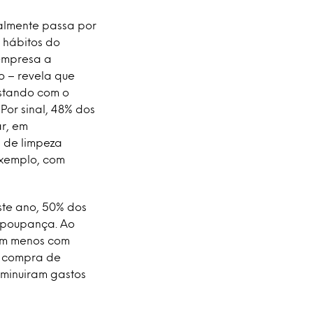
ualmente passa por
 hábitos do
 empresa a
o – revela que
astando com o
Por sinal, 48% dos
ar, em
s de limpeza
exemplo, com
ste ano, 50% dos
a poupança. Ao
am menos com
a compra de
iminuiram gastos