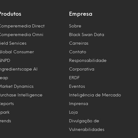
Produtos
Empresa
Comperemedia Direct
Sobre
Comperemedia Omni
Black Swan Data
ield Services
Carreiras
Global Consumer
Contato
GNPD
Responsabilidade
Ingredientscape AI
Corporativa
Leap
ERDF
Market Dynamics
Eventos
Purchase Intelligence
Inteligência de Mercado
Reports
Imprensa
Spark
Loja
Trends
Divulgação de
Vulnerabilidades