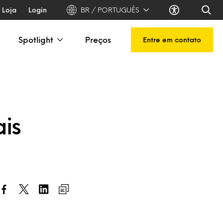
Loja
Login
BR / PORTUGUÊS
Spotlight
Preços
Entre em contato
ais