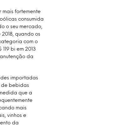
r mais fortemente
coólicas consumida
ndo o seu mercado,
 2018, quando os
 categoria com o
 119 bi em 2013
 manutenção da
ades importadas
a de bebidas
 medida que a
requentemente
icando mais
s, vinhos e
mento da