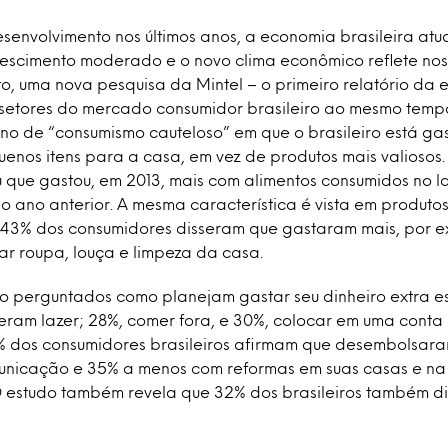
esenvolvimento nos últimos anos, a economia brasileira at
scimento moderado e o novo clima econômico reflete nos
to, uma nova pesquisa da Mintel – o primeiro relatório da
setores do mercado consumidor brasileiro ao mesmo temp
ano de “consumismo cauteloso” em que o brasileiro está g
enos itens para a casa, em vez de produtos mais valiosos. 
u que gastou, em 2013, mais com alimentos consumidos no l
ano anterior. A mesma característica é vista em produto
 43% dos consumidores disseram que gastaram mais, por 
ar roupa, louça e limpeza da casa.
o perguntados como planejam gastar seu dinheiro extra e
eram lazer; 28%, comer fora, e 30%, colocar em uma cont
 dos consumidores brasileiros afirmam que desembolsar
unicação e 35% a menos com reformas em suas casas e n
O estudo também revela que 32% dos brasileiros também d