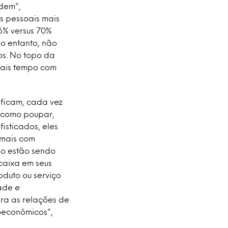
rdem”,
s pessoais mais
6% versus 70%
No entanto, não
os. No topo da
mais tempo com
 ficam, cada vez
, como poupar,
isticados, eles
 mais com
mo estão sendo
ncaixa em seus
duto ou serviço
ade e
ra as relações de
oeconômicos”,