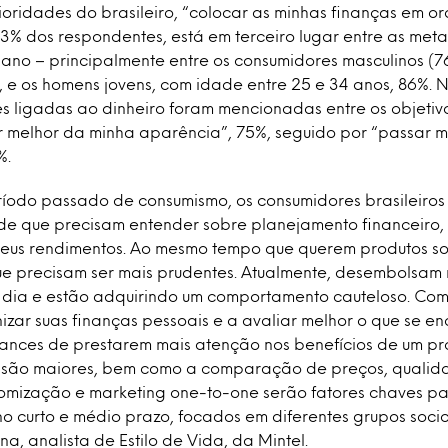
oridades do brasileiro, “colocar as minhas finanças em o
% dos respondentes, está em terceiro lugar entre as meta
 ano – principalmente entre os consumidores masculinos (7
, e os homens jovens, com idade entre 25 e 34 anos, 86%. 
s ligadas ao dinheiro foram mencionadas entre os objetiv
dar melhor da minha aparência”, 75%, seguido por “passar 
%.
íodo passado de consumismo, os consumidores brasileiros
 de que precisam entender sobre planejamento financeiro
s seus rendimentos. Ao mesmo tempo que querem produtos sof
 precisam ser mais prudentes. Atualmente, desembolsam
 dia e estão adquirindo um comportamento cauteloso. Co
izar suas finanças pessoais e a avaliar melhor o que se e
ances de prestarem mais atenção nos benefícios de um pro
 são maiores, bem como a comparação de preços, qualid
omização e marketing one-to-one serão fatores chaves pa
o curto e médio prazo, focados em diferentes grupos soci
na, analista de Estilo de Vida, da Mintel.