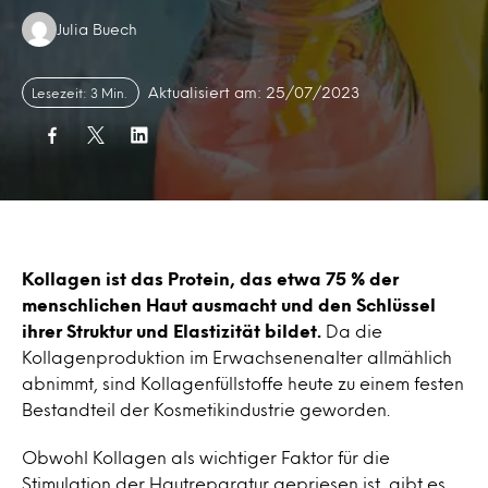
Authors:
Julia Buech
Aktualisiert am: 25/07/2023
Lesezeit: 3 Min.
Kollagen ist das Protein, das etwa 75 % der
menschlichen Haut ausmacht und den Schlüssel
ihrer Struktur und Elastizität bildet.
Da die
Kollagenproduktion im Erwachsenenalter allmählich
abnimmt, sind Kollagenfüllstoffe heute zu einem festen
Bestandteil der Kosmetikindustrie geworden.
Obwohl Kollagen als wichtiger Faktor für die
Stimulation der Hautreparatur gepriesen ist, gibt es