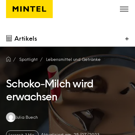
Skip to main content
Artikels
+
Spotlight
Lebensmittel und Getränke
Schoko-Milch wird
erwachsen
Authors:
Julia Buech
Aktualisiert am: 25/07/2023
Lesezeit: 3 Min.