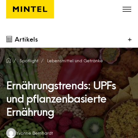
Skip to main content
Artikels
+
Spotlight
Lebensmittel und Getränke
Ernährungstrends: UPFs
und pflanzenbasierte
Ernährung
Authors:
Yvonne Bernhardt