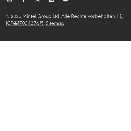
Mintel Group Ltd. Alle Rechte vorbehalten. |
沪
© 2026
ICP备17034376号
.
Sitemap