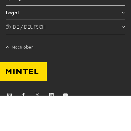
Legal
DE / DEUTSCH
Nach oben
Mintel Group Ltd. Alle Rechte vorbehalten. |
沪
© 2026
ICP备17034376号
.
Sitemap