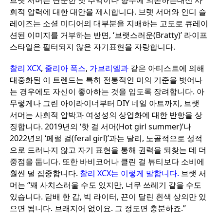
브랫 서머는 단순한 옛 추억이나 향수에 의존하는대신 사
회적 압력에 대한 대안을 제시합니다. 브랫 서머와 인디 슬
레이즈는 소셜 미디어의 대부분을 지배하는 고도로 큐레이
션된 이미지를 거부하는 반면, ‘브랫스러운(Bratty)’ 라이프
스타일은 필터되지 않은 자기표현을 자랑합니다.
찰리 XCX
,
줄리아 폭스
,
가브리엘과
같은 아티스트에 의해
대중화된 이 트렌드는 특히 전통적인 미의 기준을 벗어나
는 경우에도 자신이 좋아하는 것을 입도록 장려합니다. 아
무렇게나 그린 아이라이너부터 DIY 네일 아트까지, 브랫
서머는 사회적 압박과 여성성의 상업화에 대한 반항을 상
징합니다. 2019년의 ‘핫 걸 서머(Hot girl summer)’나
2022년의 ‘페럴 걸(feral girl)’과는 달리, 노골적으로 성적
으로 드러나지 않고 자기 표현을 통해 권력을 되찾는 데 더
중점을 둡니다. 또한 바비코어나 클린 걸 뷰티보다 소비에
훨씬 덜 집중합니다.
찰리 XCX는 이렇게 말합니다.
브랫 서
머는 “꽤 사치스러울 수도 있지만, 너무 쓰레기 같을 수도
있습니다. 담배 한 갑, 빅 라이터, 끈이 달린 흰색 상의만 있
으면 됩니다. 브래지어 없이요. 그 정도면 충분하죠.”