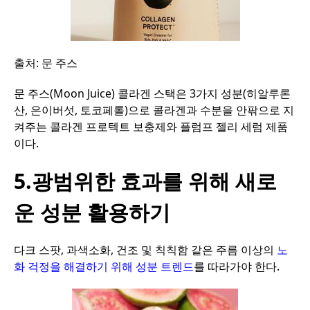
출처
:
문
주스
문
주스
(Moon Juice)
콜라겐
스택은
3
가지
성분
(
히알루론
산
,
은이버섯
,
토코페롤
)
으로
콜라겐과
수분을
안팎으로
지
켜주는
콜라겐
프로텍트
보충제와
플럼프
젤리
세럼
제품
이다
.
5.광범위한 효과를 위해 새로
운 성분 활용하기
다크
스팟
,
과색소화
,
건조
및
칙칙함
같은
주름
이상의
노
화
걱정을
해결하기
위해
성분
트렌드
를
따라가야
한다
.