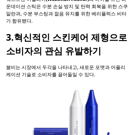
운데이션
스틱은
수분
손실
방지
및
탄력
회복을
위한
스쿠
알란과
,
수분
부스팅과
젊음
유지를
위한
베리플럭스
비타
가
함유됐다
.
3.혁신적인 스킨케어 제형으로
소비자의 관심 유발하기
붐비는
시장에서
두각을
나타내고
,
새로운
포맷과
어플리
케이션
기술로
소비자를
끌어들일
수
있다
.