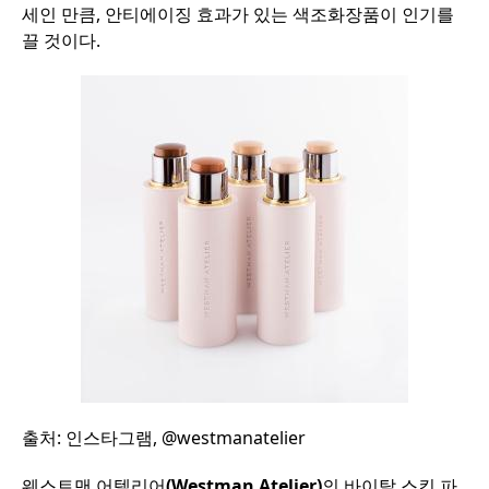
세인
만큼
,
안티에이징
효과가
있는
색조화장품이
인기를
끌
것이다
.
출처
:
인스타그램
, @westmanatelier
웨스트맨
어텔리어
(Westman Atelier)
의
바이탈
스킨
파