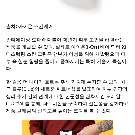
출처
:
아이온
스킨케어
안티에이징
효과와
더불어
갱년기
피부
고민을
해결하는
제품을
개발할
수
있다
.
실제로
아이온
(i-On)
바이
닥터
Xi
디스럽팅
스킨
크림은
갱년기
여성을
위해
개발됐으며
피
부
속
철분
함량을
줄이고
중화시키는
특허
기술이
특징이
다
.
한
걸음
더
나아가
호르몬
추적
기술에
투자할
수
있다
.
최
근
클루
(Clue)
와
새로운
파트너십을
발표하여
피부
건강과
생리
주기
간의
관계에
대한
전문성을
심화시킨
로레알
(
L’Oréal)
틀
통해
,
파트너십을
구축하여
전문성을
강화하고
제품
클레임의
신뢰도를
높이는
효과를
볼
수
있다
.