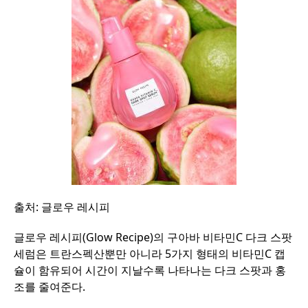
출처: 글로우 레시피
글로우
레시피
(Glow Recipe)
의
구아바
비타민
C
다크
스팟
세럼은
트란스펙산뿐만
아니라
5
가지
형태의
비타민
C
캡
슐이
함유되어
시간이
지날수록
나타나는
다크
스팟과
홍
조를
줄여준다
.