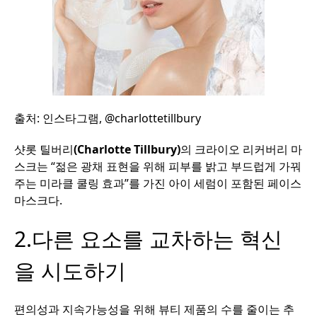
출처
:
인스타그램
, @charlottetillbury
샷롯
틸버리
(Charlotte Tillbury)
의
크라이오
리커버리
마
스크는
“
젊은
광채
표현을
위해
피부를
밝고
부드럽게
가꿔
주는
미라클
쿨링
효과
”
를
가진
아이
세럼이
포함된
페이스
마스크다
.
2.다른 요소를 교차하는 혁신
을 시도하기
편의성과
지속가능성을
위해
뷰티
제품의
수를
줄이는
추