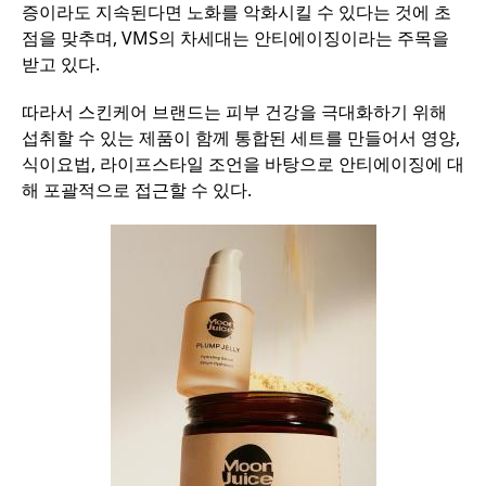
증이라도
지속된다면
노화를
악화시킬
수
있다는
것에
초
점을
맞추며
, VMS
의
차세대는
안티에이징이라는
주목을
받고
있다
.
따라서
스킨케어
브랜드는
피부
건강을
극대화하기
위해
섭취할
수
있는
제품이
함께
통합된
세트를
만들어서
영양
,
식이요법
,
라이프스타일
조언을
바탕으로
안티에이징에
대
해
포괄적으로
접근할
수
있다
.