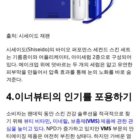
출처
:
시세이도
재팬
시세이도
(Shiseido)
의
바이오
퍼포먼스
세컨드
스킨
세트
는
기름종이와
어플리케이터
,
아이세럼
2
종으로
구성되어
있다
.
메이크업
위에
덧바르는
두
개의
세럼은
얇고
유연한
피부막을
만들어서
압축
효과를
통해
눈의
노화를
바로
숨
겨준다
.
4.이너뷰티의 인기를 포용하기
소비자는
팬데믹
동안
스킨
건강
솔루션을
적극적으로
찾
기
위해
뷰티
비타민
,
미네랄
,
보충제
(VMS)
제품에
관한
관
심을
높이고
있다
.
NPD
가
증가하고
있지만
VMS
부문의
안
티에이징
제품은
여전히
부진한
상태다
.
하지만
가벼운
염