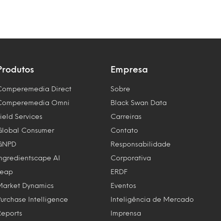
Produtos
Empresa
Comperemedia Direct
Sobre
Comperemedia Omni
Black Swan Data
ield Services
Carreiras
Global Consumer
Contato
GNPD
Responsabilidade
Ingredientscape AI
Corporativa
Leap
ERDF
Market Dynamics
Eventos
Purchase Intelligence
Inteligência de Mercado
Reports
Imprensa