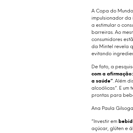
A Copa do Mundo 
impulsionador da i
a estimular o cons
barreiras. Ao me
consumidores est
da Mintel revela 
evitando ingredien
De fato, a pesqui
com a afirmação:
a saúde”
. Além d
alcoólicas”. E um 
prontas para bebe
Ana Paula Gilsoga
“Investir em
bebid
açúcar, glúten e 