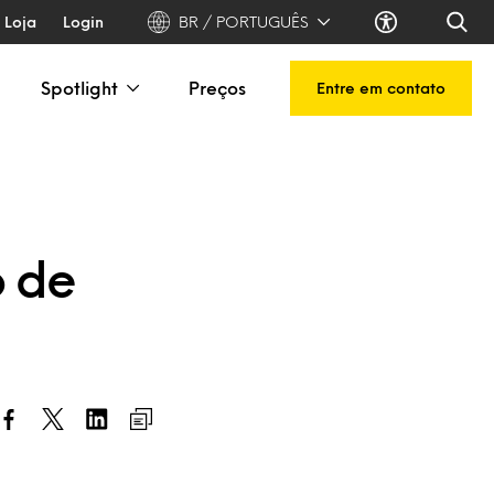
Loja
Login
BR / PORTUGUÊS
Spotlight
Preços
Entre em contato
o de