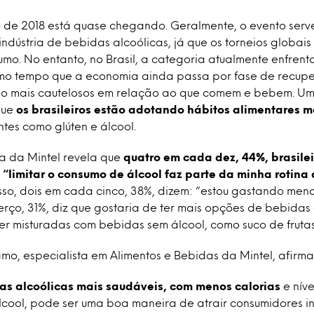
de 2018 está quase chegando. Geralmente, o evento ser
ndústria de bebidas alcoólicas, já que os torneios globai
umo. No entanto, no Brasil, a categoria atualmente enfren
smo tempo que a economia ainda passa por fase de recupe
ão mais cautelosos em relação ao que comem e bebem. U
que
os brasileiros estão adotando hábitos alimentares m
tes como glúten e álcool.
sa da Mintel revela que
quatro em cada dez, 44%, brasile
 “limitar o consumo de álcool faz parte da minha rotina
isso, dois em cada cinco, 38%, dizem: “estou gastando me
terço, 31%, diz que gostaria de ter mais opções de bebidas
r misturadas com bebidas sem álcool, como suco de frutas 
mo, especialista em Alimentos e Bebidas da Mintel, afirma
as alcoólicas mais saudáveis, com menos calorias
e níve
álcool, pode ser uma boa maneira de atrair consumidores 