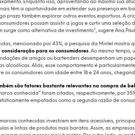
xamento. Enquanto isso, aproveitando ao máximo sua atu
sanais têm a oportunidade em estender sua presença em b
go prazo também explorar outros eventos esportivos. A cr
onsumidores possam assistir a jogos e curtir uma seleção 
 surge como alternativa de investimento”, sugere Ana Paul
idas, mencionado por 43%, a pesquisa da Mintel mostra 
de consideração para os consumidores
. Ao mesmo tempo, u
ndações de amigos ou bartenders desempenham um pape
s alcoólicas. Aliás, esse comportamento é particularment
e os consumidores com idade entre 18 e 24 anos, chegand
mbém são fatores bastante relevantes na compra de be
marca conhecida” foram citados, respectivamente, por 35
tatisticamente empatados como a segunda razão de consu
arcas conhecidas investirem em itens acessíveis, princip
las e linhas de produtos mais baratos. Assim, as empresas
s migrem para marcas mais baratas. Por outro lado, quando