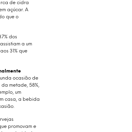
arca de cidra
em açúcar. A
do que o
 37% dos
assistiam a um
 aos 31% que
rmalmente
egunda ocasião de
s da metade, 58%,
emplo, um
 em casa, a bebida
casião.
rvejas
s que promovam e