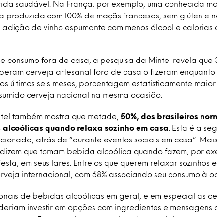
e vida saudável. Na França, por exemplo, uma conhecida m
a produzida com 100% de maçãs francesas, sem glúten e n
 adição de vinho espumante com menos álcool e calorias 
e consumo fora de casa, a pesquisa da Mintel revela que
eberam cerveja artesanal fora de casa o fizeram enquanto 
nos últimos seis meses, porcentagem estatisticamente maior
sumido cerveja nacional na mesma ocasião.
ntel também mostra que metade,
50%, dos brasileiros no
alcoólicas quando relaxa sozinho em casa
. Esta é a s
ionada, atrás de “durante eventos sociais em casa”. Mai
 dizem que tomam bebida alcoólica quando fazem, por ex
esta, em seus lares. Entre os que querem relaxar sozinhos
erveja internacional, com 68% associando seu consumo à o
onais de bebidas alcoólicas em geral, e em especial as ce
oderiam investir em opções com ingredientes e mensagen