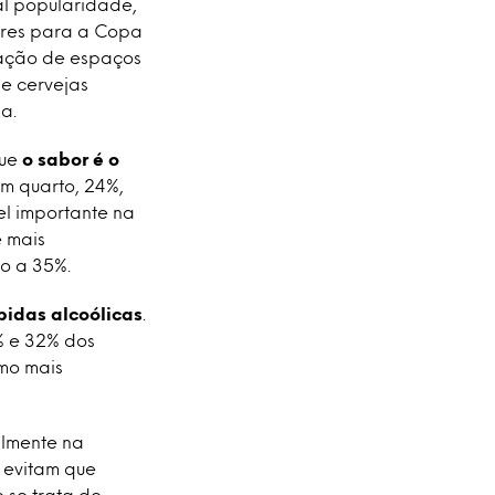
al popularidade,
ares para a Copa
iação de espaços
de cervejas
a.
que
o sabor é o
m quarto, 24%,
l importante na
e mais
o a 35%.
bidas alcoólicas
.
% e 32% dos
mo mais
almente na
 evitam que
 se trata de