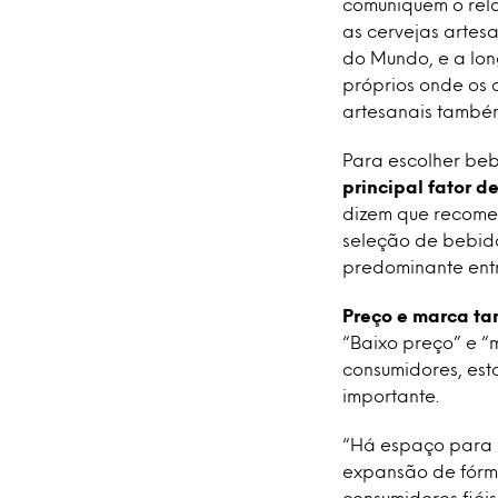
comuniquem o rela
as cervejas arte
do Mundo, e a lon
próprios onde os c
artesanais também
Para escolher beb
principal fator 
dizem que recome
seleção de bebida
predominante entr
Preço e marca ta
“Baixo preço” e “
consumidores, es
importante.
“Há espaço para m
expansão de fórmu
consumidores fiéi