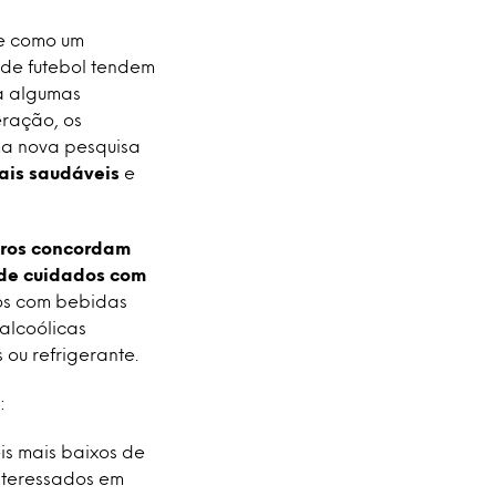
ve como um
s de futebol tendem
ta algumas
ração, os
ma nova pesquisa
ais saudáveis
​​e
iros concordam
 de cuidados com
nos com bebidas
 alcoólicas
ou refrigerante.
:
is mais baixos de
interessados em