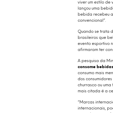
viver um estilo d
lançou uma bebid
bebida recebeu a
convencional”.
Quando se trata d
brasileiros que b
evento esportivo 
afirmaram ter con
A pesquisa da Mi
consome bebidas 
consumo mais menc
dos consumidores
churrasco ou uma f
mais citada é a c
“Marcas internaci
internacionais, p