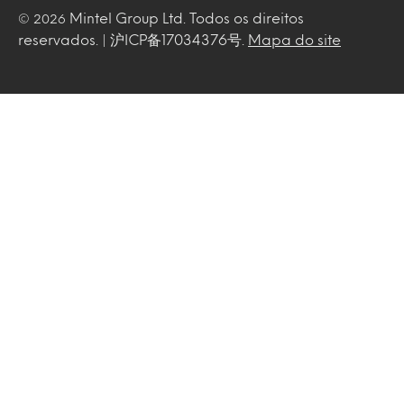
Mintel Group Ltd. Todos os direitos
© 2026
reservados. | 沪ICP备17034376号.
Mapa do site