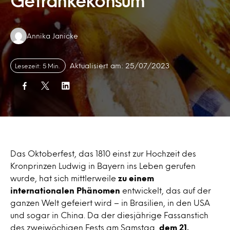
Getränkekonsum
Authors:
Annika Janicke
Aktualisiert am: 25/07/2023
Lesezeit: 5 Min.
Das Oktoberfest, das 1810 einst zur Hochzeit des
Kronprinzen Ludwig in Bayern ins Leben gerufen
wurde, hat sich mittlerweile
zu einem
internationalen Phänomen
entwickelt, das auf der
ganzen Welt gefeiert wird – in Brasilien, in den USA
und sogar in China. Da der diesjährige Fassanstich
des zweiwöchigen Fests am Samstag,
dem 21.