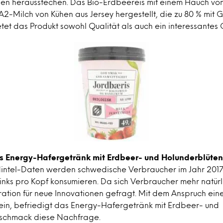
en herausstechen. Das Bio-Erdbeereis mit einem Hauch vo
 A2-Milch von Kühen aus Jersey hergestellt, die zu 80 % mit G
et das Produkt sowohl Qualität als auch ein interessantes
es Energy-Hafergetränk mit Erdbeer- und Holunderblüt
Mintel-Daten werden schwedische Verbraucher im Jahr 2017 
rinks pro Kopf konsumieren. Da sich Verbraucher mehr natür
iration für neue Innovationen gefragt. Mit dem Anspruch eine
sein, befriedigt das Energy-Hafergetränk mit Erdbeer- und
schmack diese Nachfrage.