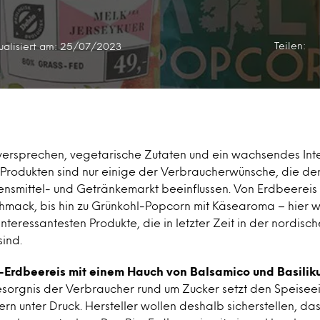
Teilen:
ualisiert am: 25/07/2023
ersprechen, vegetarische Zutaten und ein wachsendes Int
 Produkten sind nur einige der Verbraucherwünsche, die der
nsmittel- und Getränkemarkt beeinflussen. Von Erdbeereis
hmack, bis hin zu Grünkohl-Popcorn mit Käsearoma – hier w
 interessantesten Produkte, die in letzter Zeit in der nordis
ind.
-Erdbeereis mit einem Hauch von Balsamico und Basili
orgnis der Verbraucher rund um Zucker setzt den Speiseeis
rn unter Druck. Hersteller wollen deshalb sicherstellen, das