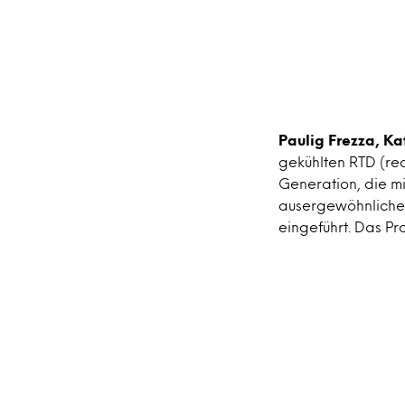
Paulig Frezza, K
gekühlten RTD (re
Generation, die mi
ausergewöhnlichen
eingeführt. Das Pro