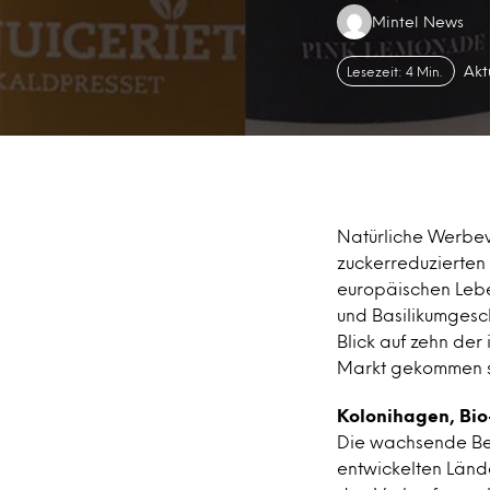
Authors:
Mintel News
Akt
Lesezeit: 4 Min.
Natürliche Werbev
zuckerreduzierten
europäischen Lebe
und Basilikumgesc
Blick auf zehn der
Markt gekommen s
Kolonihagen, Bio
Die wachsende Bes
entwickelten Lände