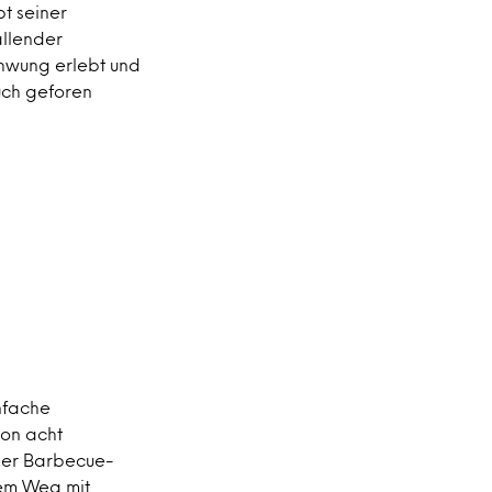
bt seiner
allender
schwung erlebt und
auch geforen
nfache
on acht
eser Barbecue-
lem Weg mit