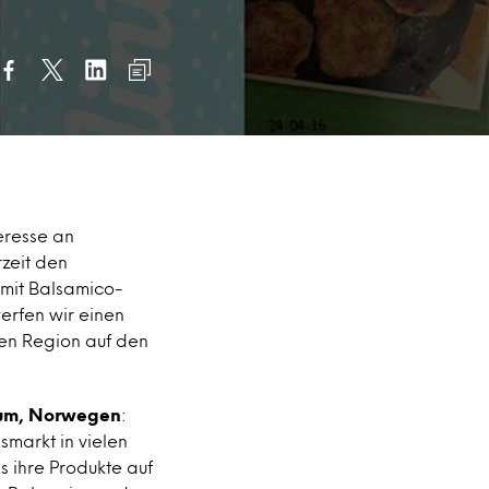
eresse an
zeit den
 mit Balsamico-
erfen wir einen
chen Region auf den
kum, Norwegen
:
markt in vielen
s ihre Produkte auf