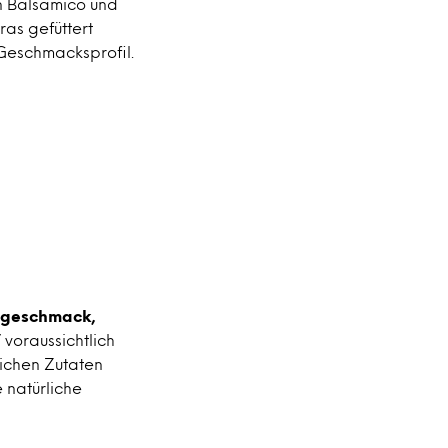
n Balsamico und
ras gefüttert
 Geschmacksprofil.
engeschmack,
voraussichtlich
lichen Zutaten
 natürliche