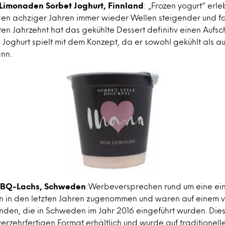
 Limonaden Sorbet Joghurt, Finnland
: „Frozen yogurt“ erle
den achziger Jahren immer wieder Wellen steigender und f
tzten Jahrzehnt hat das gekühlte Dessert definitiv einen Auf
e Joghurt spielt mit dem Konzept, da er sowohl gekühlt als 
nn.
 BBQ-Lachs, Schweden
:Werbeversprechen rund um eine ei
 in den letzten Jahren zugenommen und waren auf einem v
inden, die in Schweden im Jahr 2016 eingeführt wurden. Di
 verzehrfertigen Format erhältlich und wurde auf traditionel