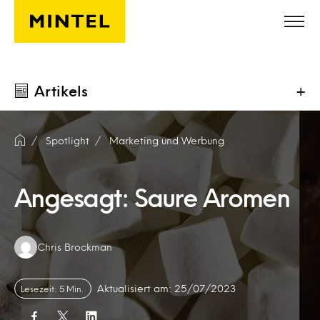
Skip to main content
Artikels
+
Spotlight
Marketing und Werbung
Angesagt: Saure Aromen
Authors:
Chris Brockman
Aktualisiert am: 25/07/2023
Lesezeit: 5 Min.