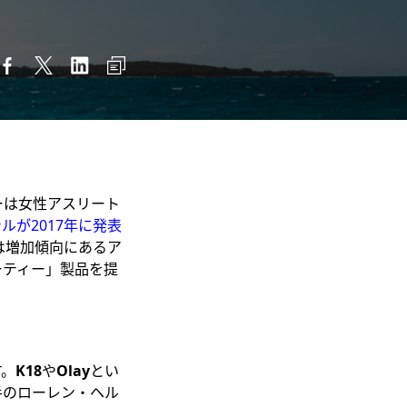
ーは女性アスリート
ルが2017年に発表
は増加傾向にあるア
ーティー」製品を提
す。
K18
や
Olay
とい
手のローレン・ヘル