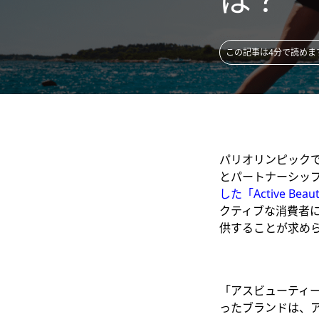
この記事は4分で読めま
パリオリンピック
とパートナーシッ
した「Active B
クティブな消費者
供することが求め
「アスビューティ
ったブランドは、