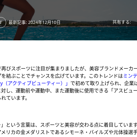
共有する:
最新記事: 2024年12月10日
す
で再びスポーツに注目が集まりましたが、美容ブランドメーカ
プを結ぶことでチャンスを広げています。このトレンドは
ミンテ
eauty（アクティブビューティー）」
で初めて取り上げられ、企業
に対し、運動前や運動中、また運動後に使用できる「アスビュ
られています。
ー」という言葉は、スポーツと美容が交わる点に着目していま
アメリカの金メダリストであるシモーネ・バイルズや元体操選