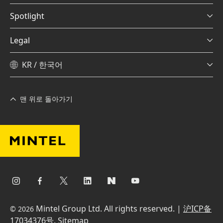
Spotlight
Legal
KR / 한국어
맨 위로 돌아가기
Mintel Group Ltd. All rights reserved. |
沪ICP备
© 2026
17034376号
.
Sitemap