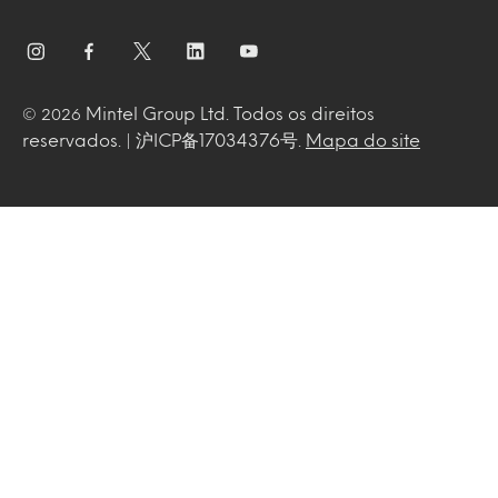
Mintel Group Ltd. Todos os direitos
© 2026
reservados. | 沪ICP备17034376号.
Mapa do site