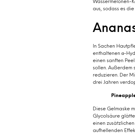
Wassermelonen-Kom
aus, sodass es die
Anana
In Sachen Hautpfle
enthaltenen α-Hy
einen sanften Pee
sollen. Außerdem s
reduzieren. Der M
drei Jahren verdo
Pineapple
Diese Gelmaske mi
Glycolsäure glätte
einen zusätzlichen
aufhellenden Effek