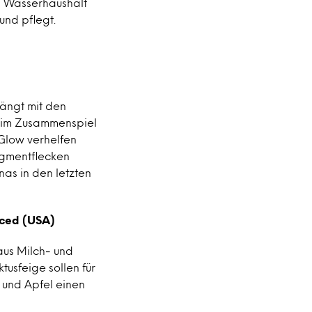
n Wasserhaushalt
und pflegt.
hängt mit den
 im Zusammenspiel
 Glow verhelfen
igmentflecken
as in den letzten
aced (USA)
aus Milch- und
tusfeige sollen für
 und Apfel einen