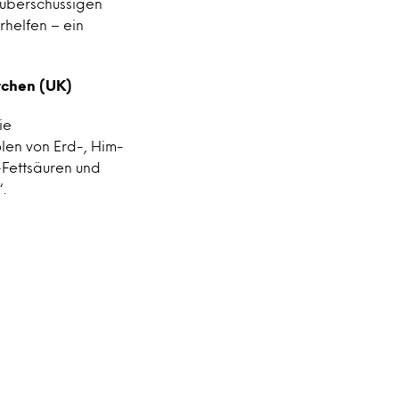
 überschüssigen
rhelfen – ein
tchen (UK)
ie
len von Erd-, Him-
-Fettsäuren und
.