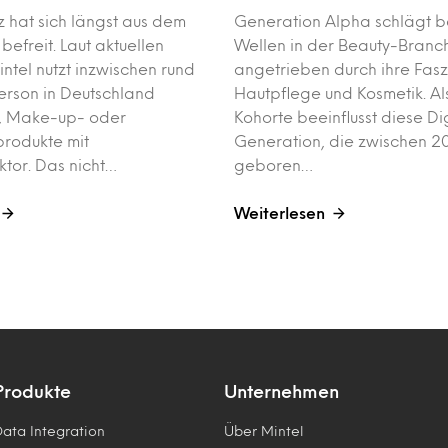
 hat sich längst aus dem
Generation Alpha schlägt b
befreit. Laut aktuellen
Wellen in der Beauty-Branc
ntel nutzt inzwischen rund
angetrieben durch ihre Faszi
Person in Deutschland
Hautpflege und Kosmetik. Al
, Make-up- oder
Kohorte beeinflusst diese Dig
rodukte mit
Generation, die zwischen 2
ktor. Das nicht…
geboren…
Weiterlesen
Produkte
Unternehmen
Data Integration
Über Mintel