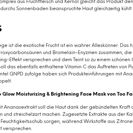
plex aus Fruchtfleisch und Kernöl gleicht das Produkt de
 durchs Sonnenbaden beanspruchte Haut gleichzeitig kühlt 
s
ge ist die exotische Frucht ist ein wahrer Alleskönner. Das 
droxycarbonsäuren und Bromelain-Enyzmen zusammen, die
ling-Effekt versprechen und dem Teint so zu einem schönen
oll das ebenfalls enthaltene Vitamin C das Auftreten von P
intel GNPD zufolge haben sich Produkteinführungen mit Anan
ppelt.
 Glow Moisturizing & Brightening Face Mask von Too F
t Ananasextrakt soll die Haut dank der gebündelten Kraft 
n und streichelzart machen. Zugesetzte Extrakte aus der Kak
 Feuchtigkeitsschub sorgen, während Wirkstoffe aus Zitrone
t versprechen.