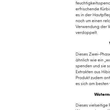
feuchtigkeitsspen
erfrischende Kürb
es in der Hautpfl
noch um einen rela
Verwendung der Wa
verdoppelt.
Dieses Zwei-Phase
ähnlich wie ein „
spenden und sie s
Extrakten aus Hibi
Produkt zudem ant
es sich am besten
Waterme
Dieses vielseitige