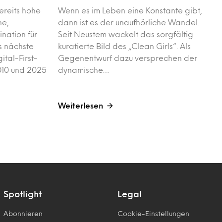
ereits hohe
Wenn es im Leben eine Konstante gibt,
he,
dann ist es der unaufhörliche Wandel.
nation für
Seit Neustem wackelt das sorgfältig
s nächste
kuratierte Bild des „Clean Girls“. Als
ital-First-
Gegenentwurf dazu versprechen der
010 und 2025
dynamische…
Weiterlesen
Spotlight
Legal
Abonnieren
Cookie-Einstellungen