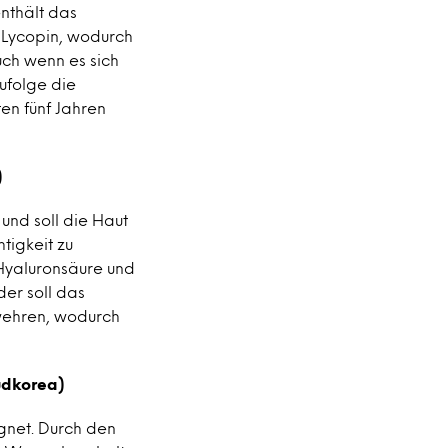
nthält das
 Lycopin, wodurch
ch wenn es sich
zufolge die
en fünf Jahren
)
und soll die Haut
tigkeit zu
 Hyaluronsäure und
er soll das
wehren, wodurch
üdkorea)
ignet. Durch den