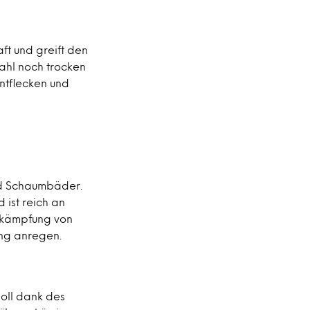
t und greift den
fahl noch trocken
entflecken und
nd Schaumbäder.
 ist reich an
Bekämpfung von
ng anregen.
soll dank des