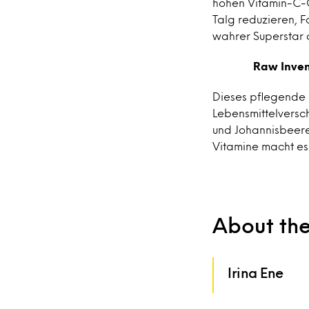
hohen Vitamin-C-G
Talg reduzieren, F
wahrer Superstar a
Raw Inven
Dieses pflegende G
Lebensmittelversc
und Johannisbeere
Vitamine macht es 
About th
Irina Ene