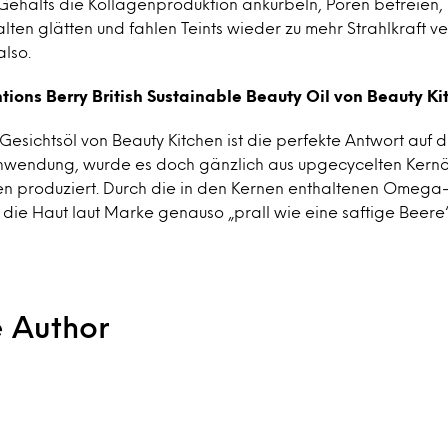
ehalts die Kollagenproduktion ankurbeln, Poren befreien,
alten glätten und fahlen Teints wieder zu mehr Strahlkraft ve
lso.
tions Berry British Sustainable Beauty Oil von Beauty Ki
esichtsöl von Beauty Kitchen ist die perfekte Antwort auf d
hwendung, wurde es doch gänzlich aus upgecycelten Kernö
n produziert. Durch die in den Kernen enthaltenen Omega
die Haut laut Marke genauso „prall wie eine saftige Beere“
e Author