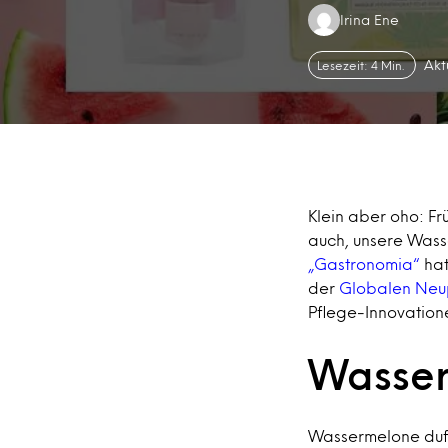
Authors:
Irina Ene
Akt
Lesezeit: 4 Min.
Klein aber oho: Fr
auch, unsere Wass
„Gastronomia“
hat
der
Globalen Neu
Pflege-Innovation
Wasse
Wassermelone dufte