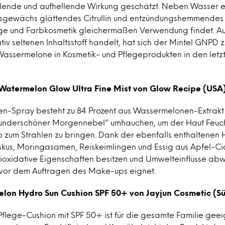
dende und aufhellende Wirkung geschätzt. Neben Wasser e
isgewächs glättendes Citrullin und entzündungshemmendes
ege und Farbkosmetik gleichermaßen Verwendung findet. Au
tiv seltenen Inhaltsstoff handelt, hat sich der Mintel GNPD 
ssermelone in Kosmetik- und Pflegeprodukten in den letzt
Watermelon Glow Ultra Fine Mist von Glow Recipe (USA
n-Spray besteht zu 84 Prozent aus Wassermelonen-Extrakt 
wunderschöner Morgennebel“ umhauchen, um der Haut Feuch
o zum Strahlen zu bringen. Dank der ebenfalls enthaltenen
skus, Moringasamen, Reiskeimlingen und Essig aus Apfel-Cid
ioxidative Eigenschaften besitzen und Umwelteinflüsse ab
 vor dem Auftragen des Make-ups eignet.
lon Hydro Sun Cushion SPF 50+ von Jayjun Cosmetic (S
 Pflege-Cushion mit SPF 50+ ist für die gesamte Familie gee