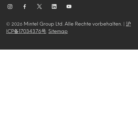
Mintel Group Ltd. Alle Rechte vorbehalten. |
沪
© 2026
ICP备17034376号
.
Sitemap