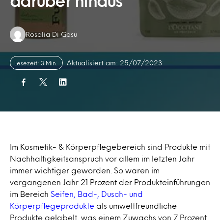
darüber hinaus
Authors:
Rosalia Di Gesu
Aktualisiert am: 25/07/2023
Lesezeit: 3 Min.
Im Kosmetik- & Körperpflegebereich sind Produkte mit
Nachhaltigkeitsanspruch vor allem im letzten Jahr
immer wichtiger geworden. So waren im
vergangenen Jahr 21 Prozent der Produkteinführungen
im Bereich
Seifen, Bad-, Dusch- und
Körperpflegeprodukte
als umweltfreundliche
Produkte gelabelt, was einem Zuwachs von 7 Prozent