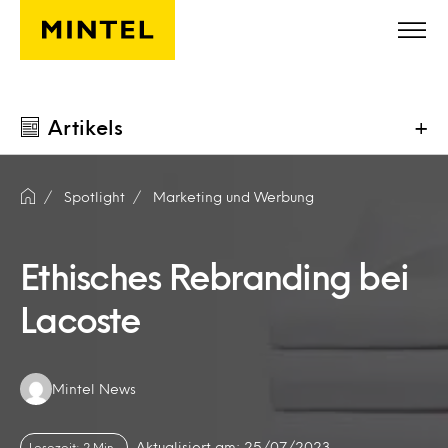
Skip to main content
Artikels
+
Spotlight
Marketing und Werbung
Ethisches Rebranding bei
Lacoste
Authors:
Mintel News
Aktualisiert am: 25/07/2023
Lesezeit: 2 Min.