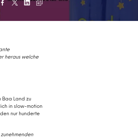
sante
ier heraus welche
aa Baa Land zu
ßlich in slow-motion
rden nur hunderte
em zunehmenden