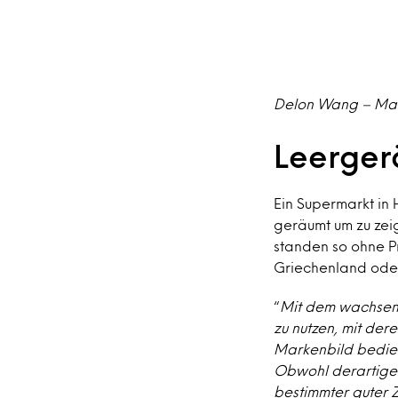
Delon Wang – Mana
Leerger
Ein Supermarkt in
geräumt um zu zeig
standen so ohne P
Griechenland oder
“
Mit dem wachsend
zu nutzen, mit der
Markenbild bedie
Obwohl derartige
bestimmter guter 