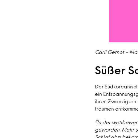
Carli Gernot – Ma
Süßer S
Der Südkoreanisch
ein Entspannungsge
ihren Zwanzigern u
träumen entkomme
“In der wettbewerb
geworden. Mehr u
Schlaf abzubekomm