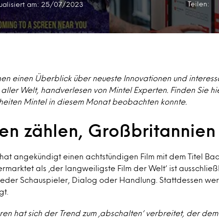
Teilen:
ualisiert am: 25/07/2023
nen einen Überblick über neueste Innovationen und interes
aller Welt, handverlesen von Mintel Experten. Finden Sie h
heiten Mintel in diesem Monat beobachten konnte.
en zählen, Großbritannien
 hat angekündigt einen achtstündigen Film mit dem Titel B
ermarktet als ‚der langweiligste Film der Welt‘ ist ausschlie
eder Schauspieler, Dialog oder Handlung. Stattdessen we
gt.
hren hat sich der Trend zum ‚abschalten‘ verbreitet, der d