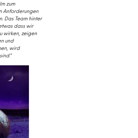
ilm zum
en Anforderungen
n. Das Team hinter
 etwas dass wir
 wirken, zeigen
en und
men, wird
sind.
”