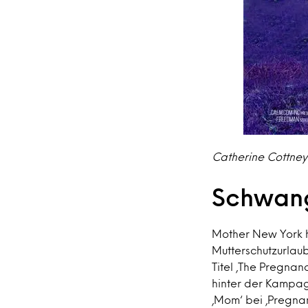
Catherine Cottne
Schwang
Mother New York h
Mutterschutzurlaub
Titel ‚The Pregnan
hinter der Kampagn
‚Mom‘ bei ‚Pregnan