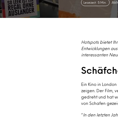
Akt
Lesezeit: 5 Min.
Hotspots bietet Ih
Entwicklungen aus 
interessanten Neu
Schäfch
Ein Kino in London
zeigen. Der Film, v
gedreht und hat w
von Schafen gezei
“
In den letzten Ja