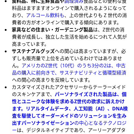
食料品、特に生鮮食品や
調理済み
食品などの便利な食
料品はますますオンラインで購入されるようになって
おり、
アルコール飲料も
、上の世代よりも Z 世代の消
費者の方がオンラインで購入する傾向にあります。
家具などの
住まい・ガーデニン
グ
製品
は、Z世代の消
費者が成長し、独立した生活を始めるにつれて人気が
高まっています。
サステナブルグッズ
への関心は高まっていますが、必
ずしも販売量で上位を占めているわけではありませ
ん。
アメリカのZ世代（10代）のうち3分の2は、中古
品の購入に前向きで、サステナビリティと
循環型経済
への関心の高まりを反映しています。
カスタマイズされたアクセサリーからテーラーメイド
のスキンケアまで、
パーソナライズされた製品は、個
性とユニークな体験を求めるZ世代の欲求に訴えかけ
ます。リアルタイムデータ、人工知能（AI）、DNA検
査を駆使してオーダーメイドのソリューションを生み
出すパーソナライゼーション
の中心となるテクノロジ
ー
は、デジタルネイティブであり、アーリーアダプタ