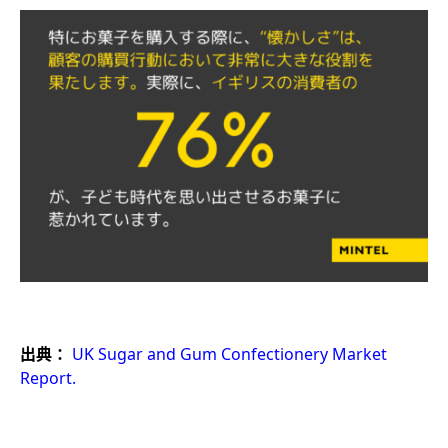
出典
：
UK Sugar and Gum Confectionery Market
Report.