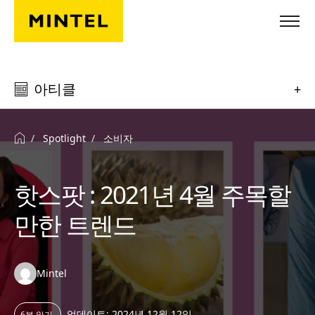
Skip to main content
아티클
+
Spotlight
소비자
핫스팟 : 2021년 4월 주목할
만한 트렌드
Authors:
Mintel
업데이트: 2024년 12월 12일
6분 읽기