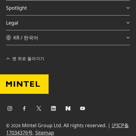
Spotlight
Legal
KR / 한국어
맨 위로 돌아가기
Mintel Group Ltd. All rights reserved. |
沪ICP备
© 2026
17034376号
.
Sitemap