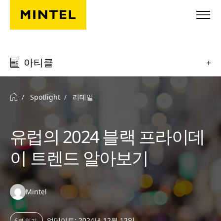
Skip to main content
아티클
+
Spotlight
리테일
유럽의 2024 블랙 프라이데
이 트렌드 알아보기
Authors:
Mintel
업데이트: 2024년 12월 12일
6분 읽기