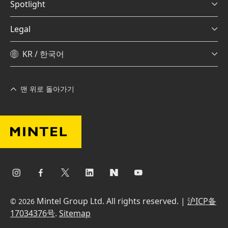
Spotlight
Legal
KR / 한국어
맨 위로 돌아가기
Mintel Group Ltd. All rights reserved. |
沪ICP备
© 2026
17034376号
.
Sitemap