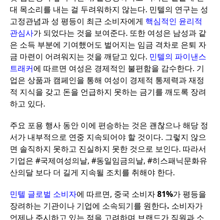
대
목소리를
내는
걸
두려워하지
않는다
.
민텔의
연구는
성
고정관념과
성
평등이
최근
소비자에게
핵심적인
윤리적
관심사
가
되었다는
것을
보여준다
.
또한
여성은
남성과
같
은
소득
부분에
기여했어도
벌어지는
임금
격차로
은퇴
자
금
마련이
어려워지는
것을
깨닫고
있다
.
민텔의
파이낸스
트래커
에
따르면
여성은
경제적인
불편함을
감수한다
.
기
업은
상품과
캠페인을
통해
여성이
경제적
통제력과
재정
적
지식을
갖고
돈을
언급하지
못하는
금기를
깨도록
장려
하고
있다
.
주요
포용
행사
동안
이에
편승하는
것은
괜찮으나
해당
정
서가
내부적으로
연중
지속되어야
할
것이다
.
그렇지
않으
면
솔직하지
못하고
진실하지
못한
것으로
보인다
.
따라서
기업은
#
국제여성의날
, #
동일임금의날
, #
히스패닉문화유
산의달
보다
더
길게
지속될
조치를
취해야
한다
.
민텔
글로벌
소비자
에
따르면
,
중국
소비자
81%
가
평등을
장려하는
기관이나
기업에
소속되기를
원한다
.
소비자가
언제나
주시하고
있는
점을
고려하며
브랜드가
직원과
소