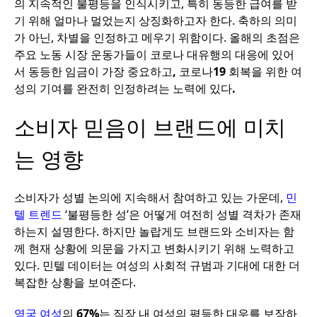
의
지속적인
불평등을
인식시키고
,
특히
동등한
급여를
받
기
위해
얼마나
멀었는지
상징화하고자
한다
.
축하의
의미
가
아닌
,
차별을
인정하고
메우기
위함이다
.
올해의
초점은
주요
노동
시장
운동가들이
코로나
대유행의
대응에
있어
서
동등한
임금이
가장
중요하고
,
코로나
19
회복을
위한
여
성의
기여를
완전히
인정하려는
노력에
있다
.
소비자
믿음이
브랜드에
미치
는
영향
소비자가
성별
논의에
지속해서
참여하고
있는
가운데
,
민
텔
트렌드
‘
불평등한
성
’
은
어떻게
여전히
성별
격차가
존재
하는지
설명한다
.
하지만
놀랍게도
브랜드와
소비자는
함
께
현재
상황에
의문을
가지고
변화시키기
위해
노력하고
있다
.
민텔
데이터는
여성의
사회적
규범과
기대에
대한
더
복잡한
상황을
보여준다
.
영국
여성
의
67%
는
직장
내
여성의
평등한
대우를
보장하