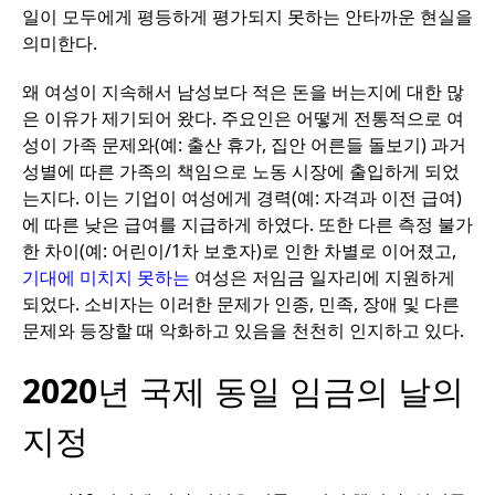
일이
모두에게
평등하게
평가되지
못하는
안타까운
현실을
의미한다
.
왜
여성이
지속해서
남성보다
적은
돈을
버는지에
대한
많
은
이유가
제기되어
왔다
.
주요인은
어떻게
전통적으로
여
성이
가족
문제와
(
예
:
출산
휴가
,
집안
어른들
돌보기
)
과거
성별에
따른
가족의
책임으로
노동
시장에
출입하게
되었
는지다
.
이는
기업이
여성에게
경력
(
예
:
자격과
이전
급여
)
에
따른
낮은
급여를
지급하게
하였다
.
또한
다른
측정
불가
한
차이
(
예
:
어린이
/1
차
보호자
)
로
인한
차별로
이어졌고
,
기대에
미치지
못하는
여성은
저임금
일자리에
지원하게
되었다
.
소비자는
이러한
문제가
인종
,
민족
,
장애
및
다른
문제와
등장할
때
악화하고
있음을
천천히
인지하고
있다
.
2020
년
국제
동일
임금의
날의
지정