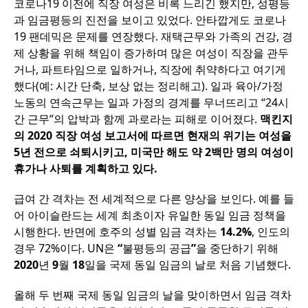
코로나
19
이전에
직장
여성은
비록
느리긴
했지만
,
성평등
과
임금평등의
진전을
보이고
있었다
.
안타깝게도
코로나
19
팬데믹은
문제를
연장했다
.
재택근무와
가족의
건강
,
경
제
상황을
위해
책임이
증가하며
많은
여성이
직장을
관두
거나
,
파트타임으로
일하거나
,
직장에
취약하다고
여기게
했다
(
예
:
시간
단축
,
보상
없는
정리해고
).
일과
육아
/
가정
노동의
연속근무는
일과
가정의
경계를
무너뜨리고
“24
시
간
근무
”
의
압박과
함께
과로라는
피해로
이어졌다
.
맥킨지
의 2020 직장 여성 보고서에 따르면 현재의 위기는 여성을
5년 전으로 쇠퇴시키고, 미국만 해도 약 2백만 명의 여성이
휴가나 사퇴를 계획하고 있다.
급여
간
격차는
전
세계적으로
다른
양상을
보인다
.
예를
들
어
아이슬란드는
세계
최초이자
유일한
동일
임금
정책을
시행한다
.
반면에
호주의
성별
임금
격차는
14.2%
,
인도의
경우
72%
이다
. UN
은
“
불평등의
공급
”
을
중단하기
위해
2020
년
9
월
18
일을
국제
동일
임금의
날로
처음
기념했다
.
올해
두
번째
국제
동일
임금의
날을
맞이하면서
임금
격차