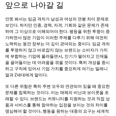
앞으로
나아갈
길
언뜻
봐서는
임금
격차가
남성과
여성의
연봉
차이
문제로
보인다
.
하지만
인종
,
경력
,
자격
,
기회와
같은
문제가
존재
하며
그
이상으로
이해되어야
한다
.
평등을
위한
투쟁이
증
가하면서
많은
기업이
이러한
주제를
다루기
위해
여전히
노력하는
동안
정부는
더
깊이
관여되는
중이다
.
임금
격차
를
투명하지
않고
바로잡지
않는
브랜드는
소비자가
가치
에
부합하는
기업에
몰려들면서
,
인기가
떨어지고
인재들
을
끌어들이는
데
어려움을
겪을
것이다
.
특히
개성을
중시
하고
구직에
있어서
기업
가치를
중요하게
여기는
밀레니
얼과
Z
세대에게
말이다
.
또
다른
위험은
특히
주변
모두와
연관되어
있을
때
중요한
문제를
침묵하는
것이다
.
이는
매체의
비난과
보이콧을
초
래할
수
있다
.
브랜드는
커뮤니티를
지원하는
것과
직접
상
품과
서비스를
통해
참여하는
입장을
보이는
것의
차이를
명심해야
할
것이다
.
행동을
원하는
대중의
요구는
세계적