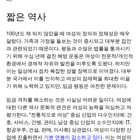
짧은
역사
100
년도
채
되지
않았을
때
여성의
정의와
정체성은
매우
달랐다
.
가족과
가정을
돌보는
것이
중시되고
대부분
집안
과
관련되었기
때문이다
.
평등과
수많은
법률을
통과시키
기
위해
수십
년에
걸친
해방
운동은
여성이
전문적
/
개인적
환경에서
경제적
자유와
발전을
이루도록
도왔다
.
하지만
이는
일상에서
점차
복잡한
성별
장벽으로
이어졌다
.
대부
분
국가에서
이를
인지하고
여성의
잠재력을
최대한
이끌
기
위해
노력하고
있지만
,
임금
평등은
여전한
문제이다
.
임금
격차를
해소하는
것은
사실상
어려운
일이다
.
여성에
대한
다른
역사
문화적
편견은
여성의
능력을
의심하고
저
평가한다
.
“
전통적으로
여성
”
중심
산업의
다수인지
(
예
:
간
호
,
서비스
,
간병
,
관리
),
남성
중심
산업의
소수인지
(
예
: IT,
항공우주
,
건설
,
판매
,
이사회
)
상관없다
.
여성이
다양한
산
업에
진출하면서
기본
연봉이
감소하고
있다
.
이는
여성의