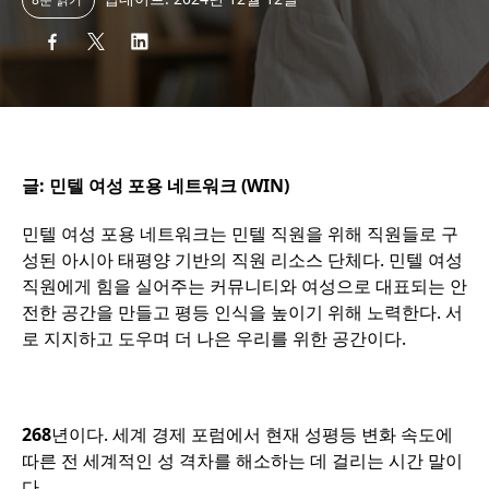
글: 민텔 여성 포용 네트워크 (WIN)
민텔
여성
포용
네트워크는
민텔
직원을
위해
직원들로
구
성된
아시아
태평양
기반의
직원
리소스
단체다
.
민텔
여성
직원에게
힘을
실어주는
커뮤니티와
여성으로
대표되는
안
전한
공간을
만들고
평등
인식을
높이기
위해
노력한다
.
서
로
지지하고
도우며
더
나은
우리를
위한
공간이다
.
268
년이다
.
세계
경제
포럼에서
현재
성평등
변화
속도에
따른
전
세계적인
성
격차를
해소하는
데
걸리는
시간
말이
다
.