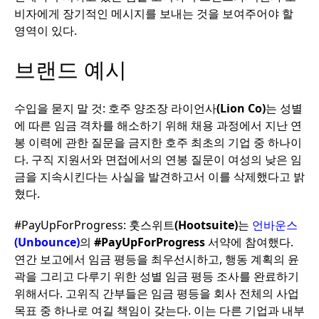
비자에게
장기적인
메시지를
보내는
것을
보여주어야
할
영역이
있다
.
브랜드
예시
수입을
묻지
말
것
:
호주
양조장
라이언사
(Lion Co)
는
성별
에
따른
임금
격차를
해소하기
위해
채용
과정에서
지난
연
봉
이력에
관한
질문을
금지한
호주
최초의
기업
중
하나이
다
.
구직
지원서와
면접에서의
연봉
질문이
여성의
낮은
임
금을
지속시킨다는
사실을
발견하고서
이를
삭제했다고
밝
혔다
.
#PayUpForProgress:
훗스위트
(Hootsuite)
는
언바운스
(Unbounce)
의
#PayUpForProgress
서약에
참여했다
.
연간
보고에서
임금
평등을
최우선시하고
,
행동
계획의
윤
곽을
그리고
다루기
위한
성별
임금
평등
조사를
완료하기
위해서다
.
고위직
간부들은
임금
평등을
회사
전체의
사업
목표
중
하나로
여길
책임이
갖는다
.
이는
다른
기업과
내부