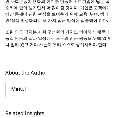
인
사회운동이
변화의
여지를
만들어내고
기업에
닿는
목
소리에
힘이
생기면서
더
많아질
것이다
.
기업은
고객에게
해당
문제에
관한
관심을
보여주기
위해
교육
,
부여
,
캠페
인
/
정책
활성화라는
세
가지
접근
방식에
집중해야
한다
.
또한
임금
격차는
사회
구성원의
가치도
의미하기
때문에
,
동일
임금의
날과
일상에서
모두의
임금
평등을
위해
얼마
나
멀리
왔고
가야
하는지
우리
스스로
상기시켜야
한다
.
About the Author
Mintel
Related Insights