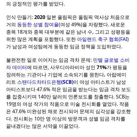
의
긍정적인
평가를
받았다
.
인식
만들기
:
2020
일본
올림픽은
올림픽
역사상
처음으로
거의
동등한
성별
참여율
(
여성
49%)
을
자랑했다
.
새로운
종목
18
개와
종목
대부분에
같은
남녀
수
,
그리고
성평등을
위한
많은
계획을
포함했다
.
또한
아일랜드
축구
협회
(FAI)
가
남성과
여성팀에게
동등한
임금
정책을
도입하였다
.
불완전한
일로
이어지는
임금
격차
문제
:
민텔
글로벌
소비
자
데이터
에
따르면
,
사우디아라비아
성인
71%
가
평등을
장려하는
기관이나
기업에
소속되기를
원한다
.
아랍에미
리트
스탠다드차타드은행
(SCB)
이
여성
아티스트가
남성
아티스트보다
47.6%
적은
임금을
받는다는
임금
격차
보도
를
집중시키며
140
만
달러의
언론보도를
창출했다
. SCB
는
19
명의
여성
작가의
작품으로
미술
전시회를
열었다
.
작품
은
47.6%
미완성된
채로
전시되어
문제의
심각성을
강조했
다
.
전시회는
10
만
명
이상의
방문객과
성별
임금
격차를
끝내겠다는
많은
서약을
이끌었다
.