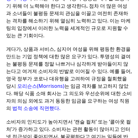
기
위해
더
노력해야
한다고
생각한다
.
점차
더
많은
여성
과
소녀들이
불평등
문제의
관심을
이끌고
여전히
존재하
는
격차를
해소하기
위해
열심히
노력하고
있다
.
이는
마케
팅의
입장에서
이러한
노력을
세계적인
규모로
지원할
수
있는
큰
기회이다
.
게다가
,
상품과
서비스
,
심지어
여성을
위해
평등한
환경을
만드는
기업
정책에
대한
많은
요구가
있다
.
투명성의
결여
는
불평등
문제를
정말
나쁘거나
심각하게
받아들이지
않
는다고
여겨져
소비자의
반발로
이어질
수
있다
.
예를
들어
,
영국
정부가
코로나
대유행을
고려하여
규정을
철회했을
당시
모리슨스
(Morrisons)
는
임금
격차를
보고하지
않았
다
.
해당
식품
소매
회사는
그
의도와
우선순위에
대한
소비
자의
의심
외에도
과거
동등한
임금을
요구하는
여성
직원
의
법적
소송에
직면했다
.
소비자의
인지도가
높아지면서
‘
캔슬
컬처
’
또는
‘
콜아웃
컬
처
’
가
증가하고
있다
.
소비자는
관련
활동이
많아지고
인터
넷
접근성이
좋아지면서
,
불공평하다고
여기는
일들에
반