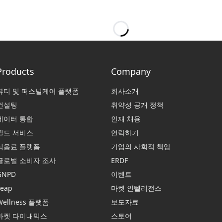
Products
Company
뷰티 및 퍼스널케어 플랫폼
회사소개
컨설팅
취약성 공개 정책
데이터 통합
인재 채용
필드 서비스
연락하기
식음료 플랫폼
기업의 사회적 책임
글로벌 소비자 조사
ERDF
GNPD
이벤트
Leap
마켓 인텔리전스
Wellness 플랫폼
보도자료
마켓 다이내믹스
스토어