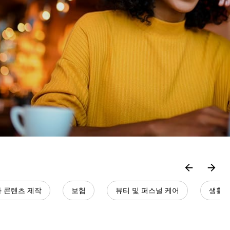
 콘텐츠 제작
보험
뷰티 및 퍼스널 케어
생활