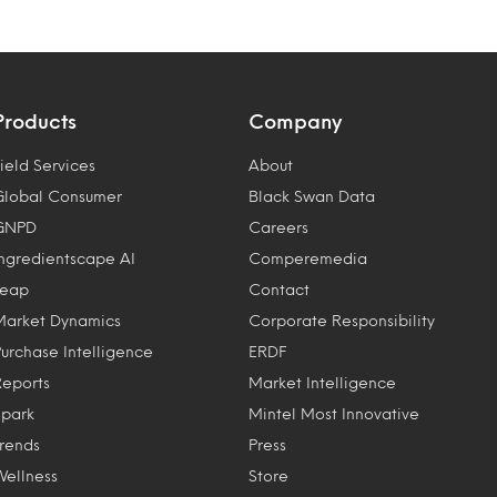
Products
Company
ield Services
About
Global Consumer
Black Swan Data
GNPD
Careers
Ingredientscape AI
Comperemedia
Leap
Contact
Market Dynamics
Corporate Responsibility
Purchase Intelligence
ERDF
Reports
Market Intelligence
Spark
Mintel Most Innovative
Trends
Press
Wellness
Store