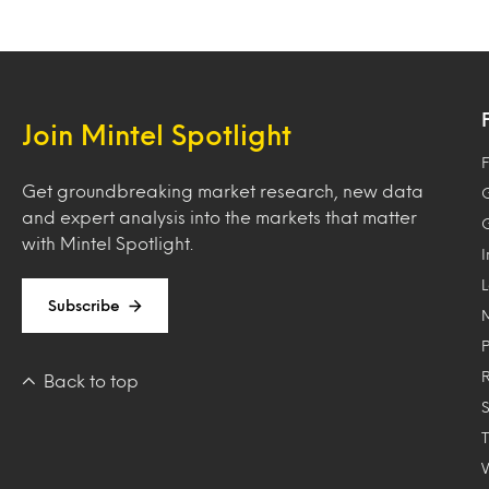
Join Mintel Spotlight
F
Get groundbreaking market research, new data
and expert analysis into the markets that matter
with Mintel Spotlight.
Subscribe
Back to top