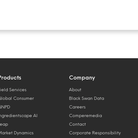
Products
Company
ield Services
About
Global Consumer
Black Swan Data
GNPD
Careers
Ingredientscape AI
Comperemedia
Leap
Contact
Market Dynamics
Corporate Responsibility