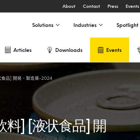
About
Contact
Press
Events
Solutions
Industries
Spotlight
Articles
Downloads
Events
状食品] 開発・製造展-2024
料] [液状食品] 開