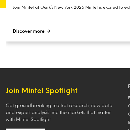
Join Mintel at Quirk’s New York 2026 Mintel is excited to exh
Discover more
Join Mintel Spotlight
F
Get groundbreaking market research, new data
and expert analysis into the markets that matter
with Mintel Spotlight.