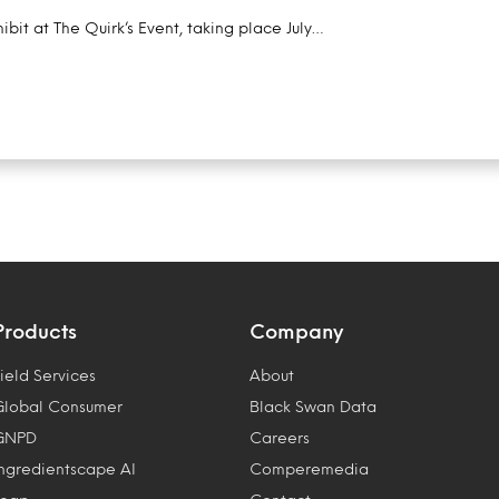
ibit at The Quirk’s Event, taking place July…
Products
Company
ield Services
About
Global Consumer
Black Swan Data
GNPD
Careers
Ingredientscape AI
Comperemedia