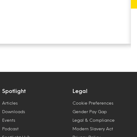
Spotlight
Legal
Articles
Cookie Preferences
Downloads
Gender Pay Gap
Events
Legal & Compliance
Podcast
Modern Slavery Act