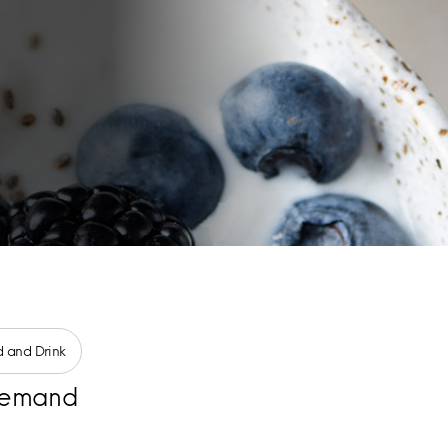
 and Drink
emand