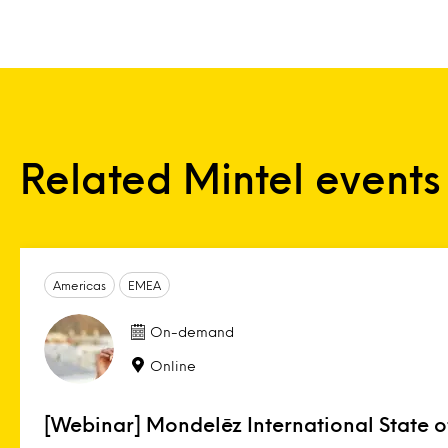
Related Mintel events
Americas
EMEA
On-demand
Online
[Webinar] Mondelēz International State 