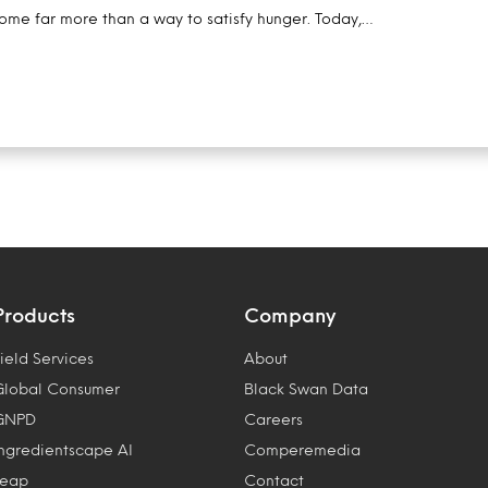
me far more than a way to satisfy hunger. Today,…
Products
Company
ield Services
About
Global Consumer
Black Swan Data
GNPD
Careers
Ingredientscape AI
Comperemedia
Leap
Contact