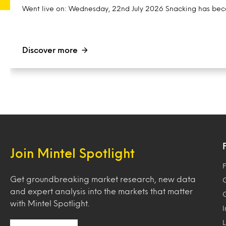
Went live on: Wednesday, 22nd July 2026 Snacking has beco
Discover more
Join Mintel Spotlight
F
Get groundbreaking market research, new data
and expert analysis into the markets that matter
with Mintel Spotlight.