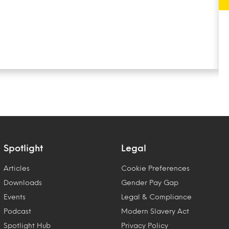
Spotlight
Legal
Articles
Cookie Preferences
Downloads
Gender Pay Gap
Events
Legal & Compliance
Podcast
Modern Slavery Act
Spotlight Hub
Privacy Policy